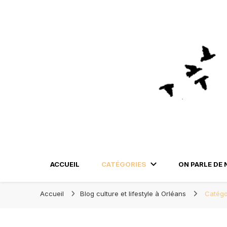
Blog Orléans – No
Madame l'Amoureuse et Monsieur l'Amoureux
ACCUEIL
CATÉGORIES
ON PARLE DE 
Accueil
Βlog culture et lifestyle à Orléans
Catégo