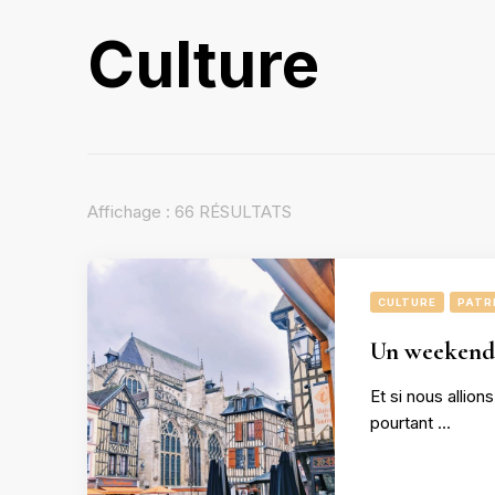
Culture
Affichage : 66 RÉSULTATS
CULTURE
PATR
Un weekend 
Et si nous allio
pourtant …