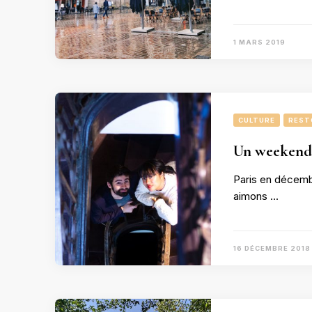
1 MARS 2019
CULTURE
REST
Un weekend 
Paris en décembr
aimons …
16 DÉCEMBRE 2018