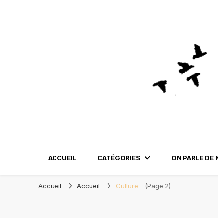
Blog Orléans – No
Madame l'Amoureuse et Monsieur l'Amoureux
ACCUEIL
CATÉGORIES
ON PARLE DE 
Accueil
Accueil
Culture
(Page 2)