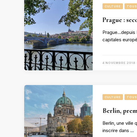
CULTURE
TOUS
Prague : sec
Prague…depuis Be
capitales europ
4 NOVEMBRE 2018
CULTURE
TOUS
Berlin, prem
Berlin, une ville
inscrire dans …