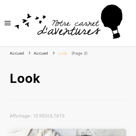
Blog Orléans – Notre Carnet
Madame l'Amoureuse et Monsieur l'Amoureux
d'Aventures
Accueil
Accueil
Look
(Page 2)
Look
Affichage : 13 RÉSULTATS