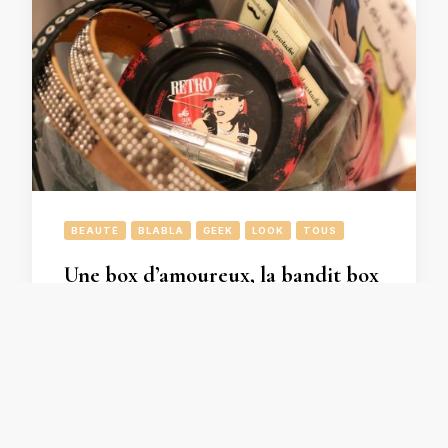
BEAUTÉ
BLABLA
GEEK
LOOK
TOUS
Une box d’amoureux, la bandit box
!
Au détour d’un clic, on a découvert ce
chouette concept ! Une box pour amoureux,
…