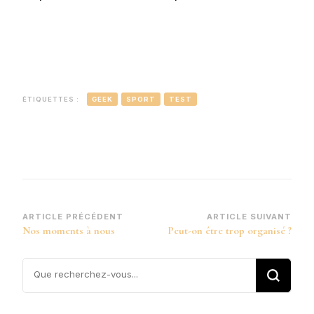
ÉTIQUETTES :
GEEK
SPORT
TEST
Navigation
ARTICLE PRÉCÉDENT
ARTICLE SUIVANT
Nos moments à nous
Peut-on être trop organisé ?
d’article
Vous
recherchiez
quelque