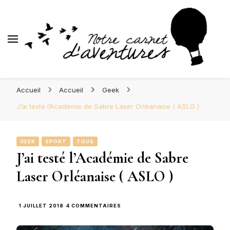
d'Aventures
Blog Orléans – Notre Carnet
Madame l'Amoureuse et Monsieur l'Amoureux
d'Aventures
Accueil
Accueil
Geek
J’ai testé l’Académie de Sabre Laser Orléanaise ( ASLO )
GEEK
SPORT
TOUS
J’ai testé l’Académie de Sabre
Laser Orléanaise ( ASLO )
SUR
1 JUILLET 2018
4 COMMENTAIRES
J’AI
TESTÉ