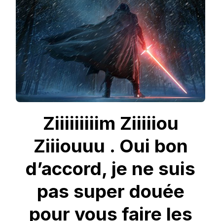
L’ACADÉMIE
DE
SABRE
LASER
ORLÉANAISE
(
ASLO
)
Ziiiiiiiiim Ziiiiiou
Ziiiouuu . Oui bon
d’accord, je ne suis
pas super douée
pour vous faire les