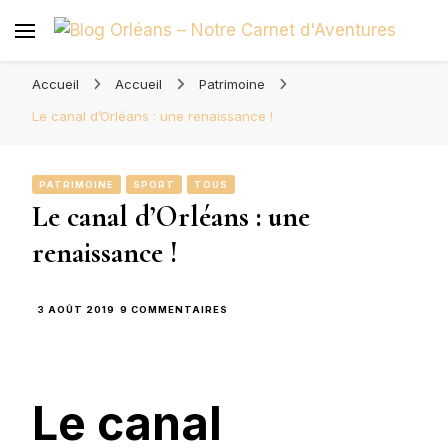
Blog Orléans – Notre Carnet
Madame l'Amoureuse et Monsieur l'Amoureux
d'Aventures
Accueil
Accueil
Patrimoine
Le canal d’Orléans : une renaissance !
PATRIMOINE
SPORT
TOUS
Le canal d’Orléans : une
renaissance !
SUR
3 AOÛT 2019
9 COMMENTAIRES
LE
CANAL
D’ORLÉANS
:
UNE
Le canal
RENAISSANCE
!