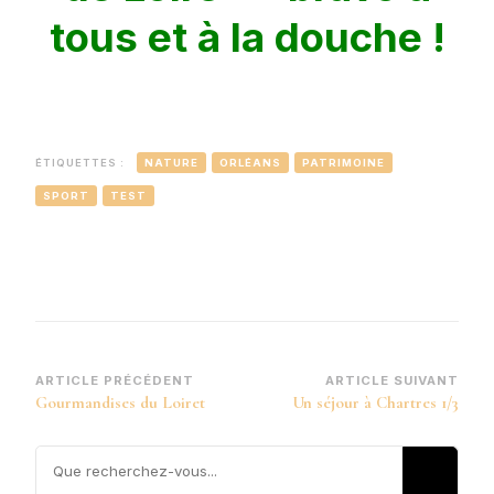
tous et à la douche !
ÉTIQUETTES :
NATURE
ORLÉANS
PATRIMOINE
SPORT
TEST
Navigation
ARTICLE PRÉCÉDENT
ARTICLE SUIVANT
Gourmandises du Loiret
Un séjour à Chartres 1/3
d’article
Vous
recherchiez