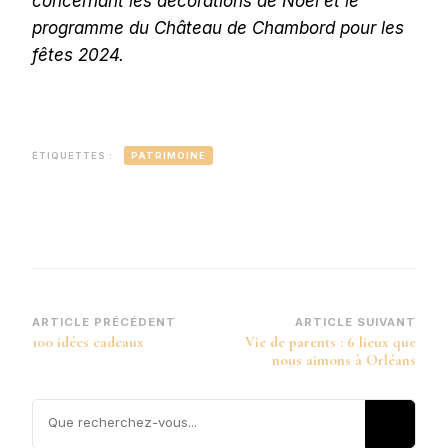
concernant les décorations de Noël et le
programme du Château de Chambord pour les
fêtes 2024.
ÉTIQUETTES :
PATRIMOINE
Navigation
ARTICLE PRÉCÉDENT
ARTICLE SUIVANT
100 idées cadeaux
Vie de parents : 6 lieux que
d’article
nous aimons à Orléans
Vous
recherchiez