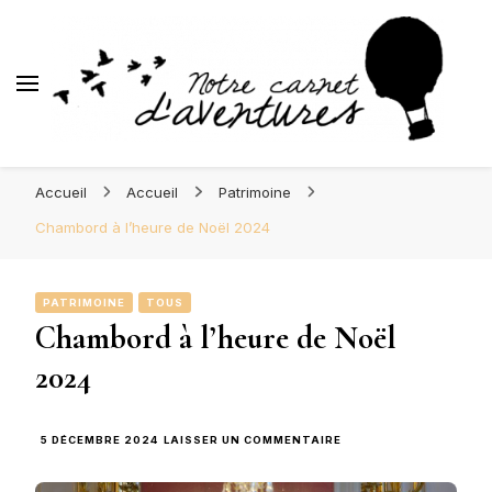
d'Aventures
Blog Orléans – Notre Carnet
Madame l'Amoureuse et Monsieur l'Amoureux
d'Aventures
Accueil
Accueil
Patrimoine
Chambord à l’heure de Noël 2024
PATRIMOINE
TOUS
Chambord à l’heure de Noël
2024
SUR
5 DÉCEMBRE 2024
LAISSER UN COMMENTAIRE
CHAMBORD
À