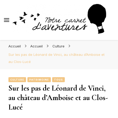
d'Aventures
Blog Orléans – Notre Carnet
Madame l'Amoureuse et Monsieur l'Amoureux
d'Aventures
Accueil
Accueil
Culture
Sur les pas de Léonard de Vinci, au château d’Amboise et
au Clos-Lucé
CULTURE
PATRIMOINE
TOUS
Sur les pas de Léonard de Vinci,
au château d’Amboise et au Clos-
Lucé