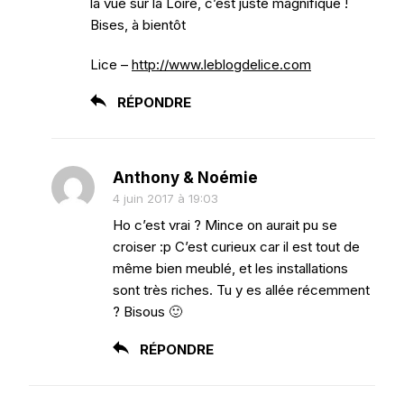
la vue sur la Loire, c’est juste magnifique !
Bises, à bientôt
Lice –
http://www.leblogdelice.com
RÉPONDRE
Anthony & Noémie
4 juin 2017 à 19:03
Ho c’est vrai ? Mince on aurait pu se
croiser :p C’est curieux car il est tout de
même bien meublé, et les installations
sont très riches. Tu y es allée récemment
? Bisous 🙂
RÉPONDRE