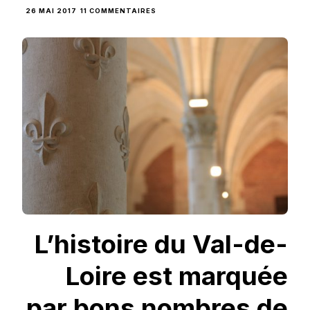
SUR
26 MAI 2017
11 COMMENTAIRES
SUR
LES
PAS
DE
LÉONARD
DE
VINCI,
AU
CHÂTEAU
D’AMBOISE
ET
AU
CLOS-
LUCÉ
L’histoire du Val-de-
Loire est marquée
par bons nombres de