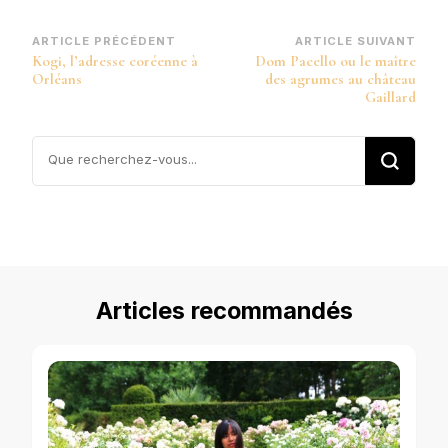
Navigation
ARTICLE PRÉCÉDENT
ARTICLE SUIVANT
Kogi, l’adresse coréenne à
Dom Pacello ou le maître
d’article
Orléans
des agrumes au château
Gaillard
Vous
recherchiez
quelque
chose ?
Articles recommandés