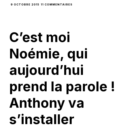
SUR
9 OCTOBRE 2015
11 COMMENTAIRES
ORGANISER
UNE
CHASSE
AU
TRÉSOR,
C’est moi
UN
DÉFI
À
Noémie, qui
RELEVER,
UNE
SURPRISE
ASSURÉE
aujourd’hui
!
prend la parole !
Anthony va
s’installer