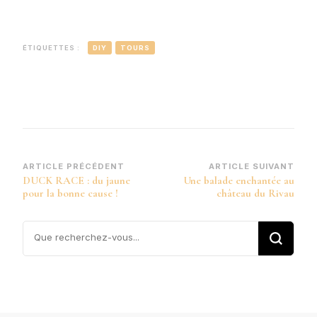
ÉTIQUETTES :
DIY
TOURS
Navigation
ARTICLE PRÉCÉDENT
ARTICLE SUIVANT
DUCK RACE : du jaune
Une balade enchantée au
d’article
pour la bonne cause !
château du Rivau
Vous
recherchiez
quelque
chose ?