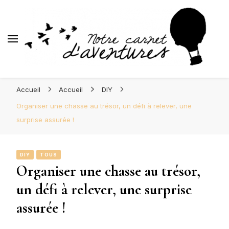
d'Aventures
Blog Orléans – Notre Carnet
Madame l'Amoureuse et Monsieur l'Amoureux
d'Aventures
Accueil
Accueil
DIY
Organiser une chasse au trésor, un défi à relever, une
surprise assurée !
DIY
TOUS
Organiser une chasse au trésor,
un défi à relever, une surprise
assurée !