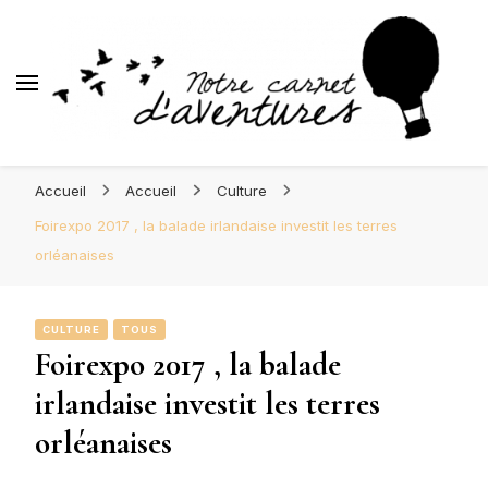
d'Aventures
Blog Orléans – Notre Carnet
Madame l'Amoureuse et Monsieur l'Amoureux
d'Aventures
Accueil
Accueil
Culture
Foirexpo 2017 , la balade irlandaise investit les terres
orléanaises
CULTURE
TOUS
Foirexpo 2017 , la balade
irlandaise investit les terres
orléanaises