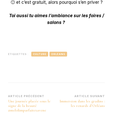
🙂 et c’est gratuit, alors pourquoi s’en priver ?
Toi aussi tu aimes l’ambiance sur les foires /
salons ?
ÉTIQUETTES :
CULTURE
ORLÉANS
Navigation
ARTICLE PRÉCÉDENT
ARTICLE SUIVANT
Une journée placée sous le
Immersion dans les gradins :
d’article
signe de la beauté
les renards d’Orléans
#melolimparfaitexavene