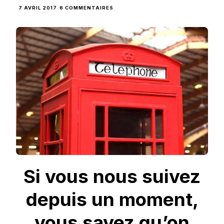
SUR
7 AVRIL 2017
6 COMMENTAIRES
FOIREXPO
2017
,
LA
BALADE
IRLANDAISE
INVESTIT
LES
TERRES
ORLÉANAISES
Si vous nous suivez
depuis un moment,
vous savez qu’on