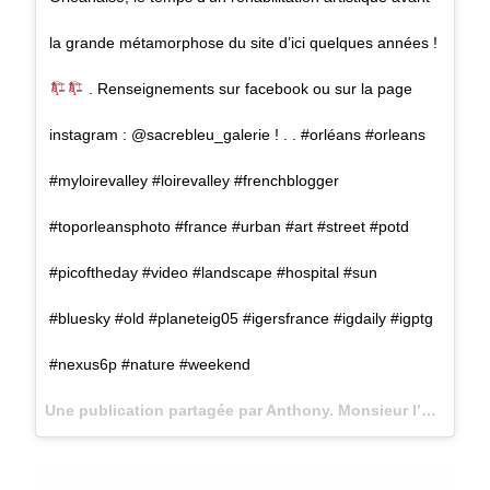
la grande métamorphose du site d’ici quelques années !
. Renseignements sur facebook ou sur la page
instagram : @sacrebleu_galerie ! . . #orléans #orleans
#myloirevalley #loirevalley #frenchblogger
#toporleansphoto #france #urban #art #street #potd
#picoftheday #video #landscape #hospital #sun
#bluesky #old #planeteig05 #igersfrance #igdaily #igptg
#nexus6p #nature #weekend
Une publication partagée par Anthony. Monsieur l’@moureux (@monsieurlamoureux) le