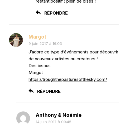
restant positif ! plein de bises !
RÉPONDRE
Margot
9 juin 2017 à 16:03
J’adore ce type d’événements pour découvrir
de nouveaux artistes ou créateurs !
Des bisous
Margot
https://troughthepasturesofthesky.com/
RÉPONDRE
Anthony & Noémie
14 juin 2017 à 09:45