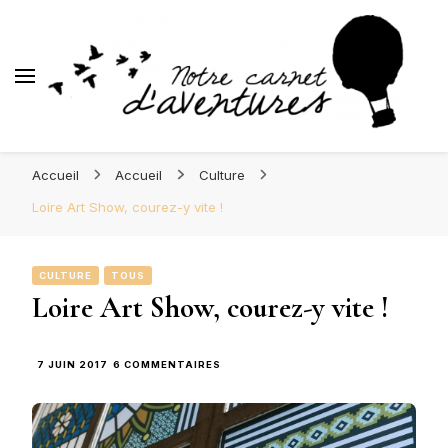
d'Aventures
Blog Orléans – Notre Carnet
Madame l'Amoureuse et Monsieur l'Amoureux
d'Aventures
Accueil
Accueil
Culture
Loire Art Show, courez-y vite !
CULTURE
TOUS
Loire Art Show, courez-y vite !
SUR
7 JUIN 2017
6 COMMENTAIRES
LOIRE
ART
SHOW,
COUREZ-