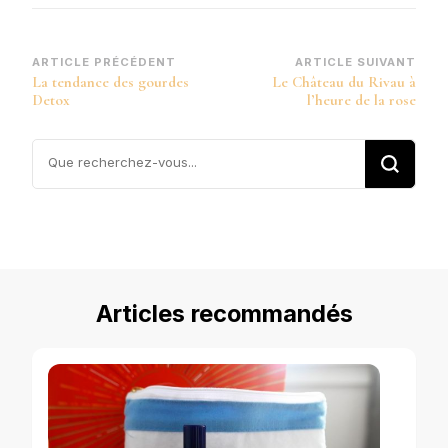
Navigation
ARTICLE PRÉCÉDENT
ARTICLE SUIVANT
La tendance des gourdes
Le Château du Rivau à
d’article
Detox
l’heure de la rose
Vous
recherchiez
quelque
chose ?
Articles recommandés