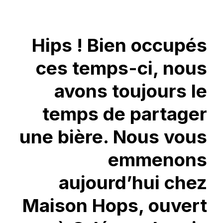
LA
CONVIVIALITÉ
À
L’HEURE
DU
Hips ! Bien occupés
MALT
!
ces temps-ci, nous
avons toujours le
temps de partager
une bière. Nous vous
emmenons
aujourd’hui chez
Maison Hops, ouvert