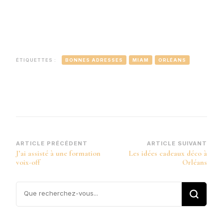
ÉTIQUETTES :
BONNES ADRESSES
MIAM
ORLÉANS
Navigation
ARTICLE PRÉCÉDENT
ARTICLE SUIVANT
J’ai assisté à une formation
Les idées cadeaux déco à
d’article
voix-off
Orléans
Vous
recherchiez
quelque