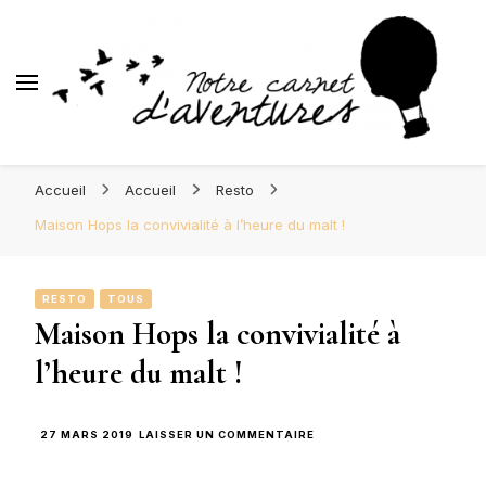
d'Aventures
Blog Orléans – Notre Carnet
Madame l'Amoureuse et Monsieur l'Amoureux
d'Aventures
Accueil
Accueil
Resto
Maison Hops la convivialité à l’heure du malt !
RESTO
TOUS
Maison Hops la convivialité à
l’heure du malt !
SUR
27 MARS 2019
LAISSER UN COMMENTAIRE
MAISON
HOPS