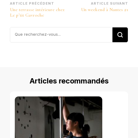
Navigation
ARTICLE PRÉCÉDENT
ARTICLE SUIVANT
Une terrasse intérieure chez
Un weekend à Nantes #1
d’article
Le p’tit Gavroche
Vous
recherchiez
quelque
chose ?
Articles recommandés