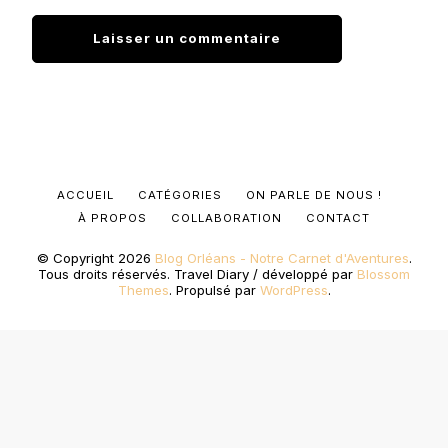
ACCUEIL
CATÉGORIES
ON PARLE DE NOUS !
À PROPOS
COLLABORATION
CONTACT
© Copyright 2026
Blog Orléans - Notre Carnet d'Aventures
.
Tous droits réservés.
Travel Diary / développé par
Blossom
Themes
. Propulsé par
WordPress
.