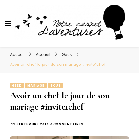
d'Aventures
Blog Orléans – Notre Carnet
Madame l'Amoureuse et Monsieur l'Amoureux
d'Aventures
Accueil
Accueil
Geek
Avoir un chef le jour de son mariage #invite1chef
GEEK
MARIAGE
TOUS
Avoir un chef le jour de son
mariage #invite1chef
SUR
13 SEPTEMBRE 2017
4 COMMENTAIRES
AVOIR
UN