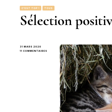
C'EST TOP !
TOUS
Sélection positi
31 MARS 2020
SUR
11 COMMENTAIRES
SÉLECTION
POSITIVE
NETFLIX