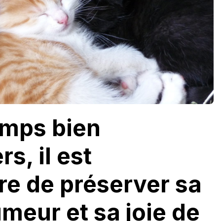
emps bien
rs, il est
re de préserver sa
meur et sa joie de