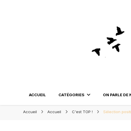
Blog Orléans – Notre Carne
Blog Orléans – No
Madame l'Amoureuse et Monsieur l'Amoureux
ACCUEIL
CATÉGORIES
ON PARLE DE 
Accueil
Accueil
C'est TOP !
Sélection positi