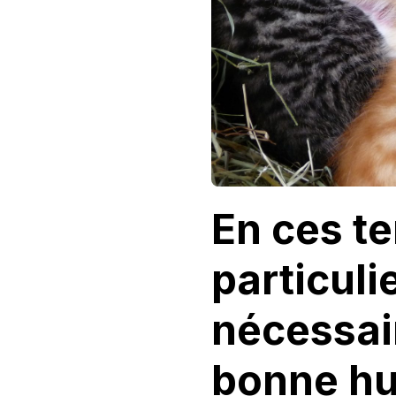
En ces t
particulie
nécessai
bonne hu