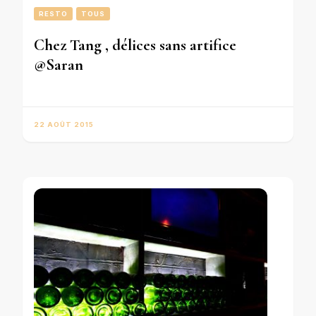
RESTO
TOUS
Chez Tang , délices sans artifice
@Saran
22 AOÛT 2015