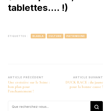
tablettes…. !)
ÉTIQUETTES :
BLABLA
CULTURE
PATRIMOINE
Navigation
ARTICLE PRÉCÉDENT
ARTICLE SUIVANT
Une croisière sur le Seine :
DUCK RACE : du jaune
d’article
bon plan pour
pour la bonne cause !
l’enchantement !
Vous
recherchiez