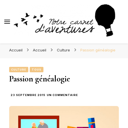
Blog Orléans – Notre Carnet d
Blog Orléans – Notre Carnet
Madame l'Amoureuse et Monsieur l'Amoureux
d'Aventures
Accueil
Accueil
Culture
Passion généalogie
CULTURE
TOUS
Passion généalogie
SUR
23 SEPTEMBRE 2015
UN COMMENTAIRE
PASSION
GÉNÉALOGIE