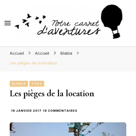
d'Aventures
Blog Orléans – Notre Carnet
Madame l'Amoureuse et Monsieur l'Amoureux
d'Aventures
Accueil
Accueil
Blabla
Les pièges de la location
BLABLA
TOUS
Les pièges de la location
SUR
19 JANVIER 2017
19 COMMENTAIRES
LES
PIÈGES
DE
LA