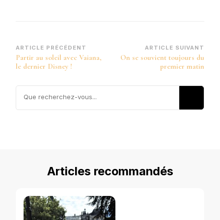
Navigation
ARTICLE PRÉCÉDENT
ARTICLE SUIVANT
Partir au soleil avec Vaiana,
On se souvient toujours du
d’article
le dernier Disney !
premier matin
Vous
recherchiez
quelque
chose ?
Articles recommandés