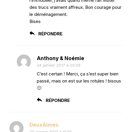
l’immobilier, j’avais quand même fait visiter
des trucs vraiment affreux. Bon courage pour
le déménagement.
Bises
RÉPONDRE
Anthony & Noémie
24 janvier 2017 à 20:29
C’est certain ! Merci, ça s’est super bien
passé, mais on est sur les rotules ! bisous
🙂
RÉPONDRE
DeuxAimes
20 janvier 2017 à 11:09