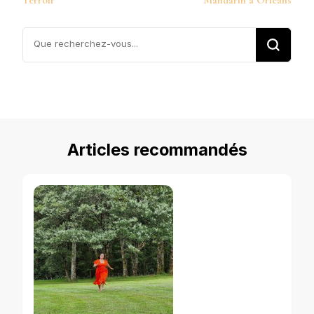
Terroir
Mandarin à Orléans
Vous
recherchiez
quelque
chose ?
Articles recommandés