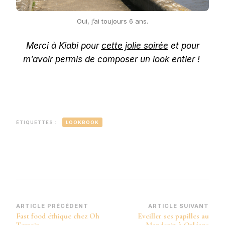
Oui, j’ai toujours 6 ans.
Merci à Kiabi pour
cette jolie soirée
et pour
m’avoir permis de composer un look entier !
ÉTIQUETTES :
LOOKBOOK
Navigation
ARTICLE PRÉCÉDENT
ARTICLE SUIVANT
Fast food éthique chez Oh
Eveiller ses papilles au
d’article