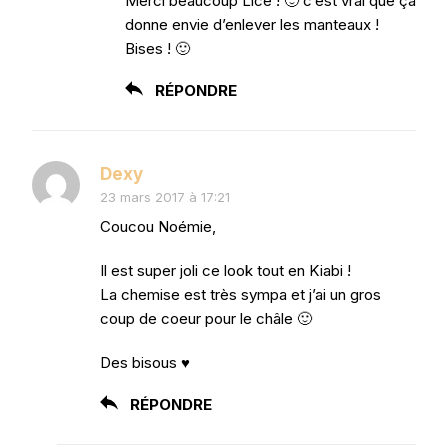
Merci beaucoup Lice ! 🙂 c’est vrai que ça
donne envie d’enlever les manteaux !
Bises ! 🙂
RÉPONDRE
Dexy
23 mars 2017 à 17:21
Coucou Noémie,
Il est super joli ce look tout en Kiabi !
La chemise est très sympa et j’ai un gros
coup de coeur pour le châle 🙂
Des bisous ♥
RÉPONDRE