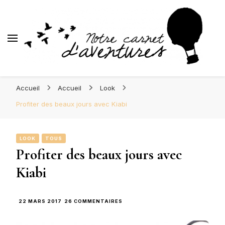
d'Aventures
Blog Orléans – Notre Carnet
Madame l'Amoureuse et Monsieur l'Amoureux
d'Aventures
Accueil
Accueil
Look
Profiter des beaux jours avec Kiabi
LOOK
TOUS
Profiter des beaux jours avec
Kiabi
SUR
22 MARS 2017
26 COMMENTAIRES
PROFITER
DES