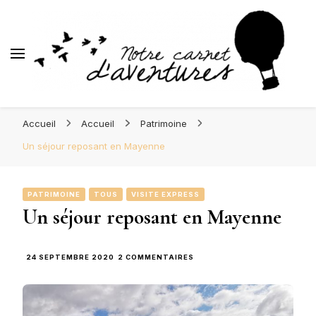
d'Aventures
Blog Orléans – Notre Carnet
Madame l'Amoureuse et Monsieur l'Amoureux
d'Aventures
Accueil
Accueil
Patrimoine
Un séjour reposant en Mayenne
PATRIMOINE
TOUS
VISITE EXPRESS
Un séjour reposant en Mayenne
SUR
24 SEPTEMBRE 2020
2 COMMENTAIRES
UN
SÉJOUR
REPOSANT
EN