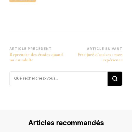
Navigation
ARTICLE PRÉCÉDENT
ARTICLE SUIVANT
Reprendre des études quand
Etre juré d’assises : mon
d’article
on est adulte
expérience
Vous
recherchiez
quelque
chose ?
Articles recommandés