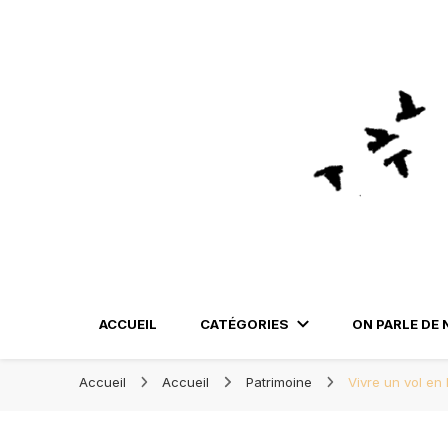
Blog Orléans – Notre Carne
Blog Orléans – No
Madame l'Amoureuse et Monsieur l'Amoureux
ACCUEIL
CATÉGORIES
ON PARLE DE 
Accueil
Accueil
Patrimoine
Vivre un vol en