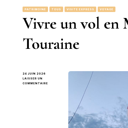
PATRIMOINE
TOUS
VISITE EXPRESS
VOYAGE
Vivre un vol en 
Touraine
24 JUIN 2026
LAISSER UN
SUR
COMMENTAIRE
VIVRE
UN
VOL
EN
MONTGOLFIÈRE
EN
TOURAINE