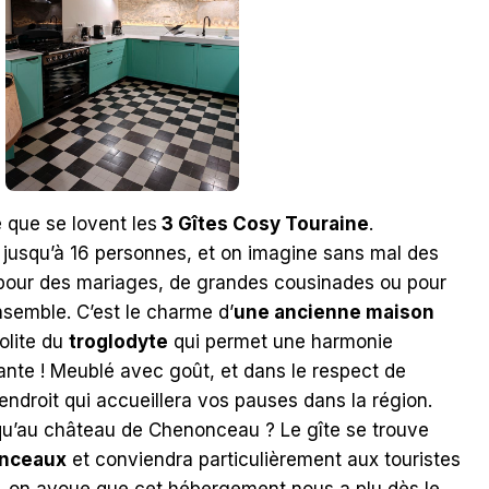
 que se lovent les
3 Gîtes Cosy Touraine
.
r jusqu’à 16 personnes, et on imagine sans mal des
pour des mariages, de grandes cousinades ou pour
nsemble. C’est le charme d’
une ancienne maison
solite du
troglodyte
qui permet une harmonie
ante ! Meublé avec goût, et dans le respect de
l endroit qui accueillera vos pauses dans la région.
qu’au château de Chenonceau ? Le gîte se trouve
onceaux
et conviendra particulièrement aux touristes
s, on avoue que cet hébergement nous a plu dès le