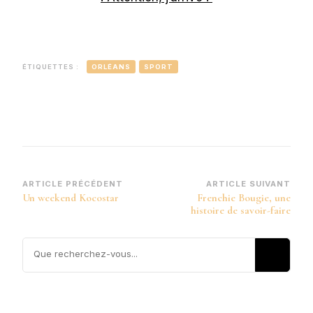
ÉTIQUETTES :
ORLÉANS
SPORT
Navigation
ARTICLE PRÉCÉDENT
ARTICLE SUIVANT
Un weekend Kocostar
Frenchie Bougie, une
d’article
histoire de savoir-faire
Vous
recherchiez
quelque
chose ?