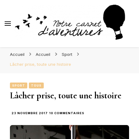
d'Aventures
Blog Orléans – Notre Carnet
Madame l'Amoureuse et Monsieur l'Amoureux
d'Aventures
Accueil
Accueil
Sport
Lâcher prise, toute une histoire
SPORT
TOUS
Lâcher prise, toute une histoire
SUR
23 NOVEMBRE 2017
10 COMMENTAIRES
LÂCHER
PRISE,
TOUTE
UNE