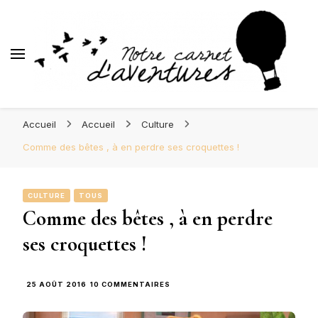
d'Aventures
Blog Orléans – Notre Carnet
Madame l'Amoureuse et Monsieur l'Amoureux
d'Aventures
Accueil
Accueil
Culture
Comme des bêtes , à en perdre ses croquettes !
CULTURE
TOUS
Comme des bêtes , à en perdre
ses croquettes !
SUR
25 AOÛT 2016
10 COMMENTAIRES
COMME
DES