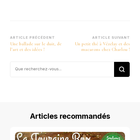
Navigation
ARTICLE PRÉCÉDENT
ARTICLE SUIVANT
Une ballade sur le duit, de
Un petit thé à Vézelay et des
d’article
l’art et des idées !
macarons chez Charlou !
Vous
recherchiez
quelque
chose ?
Articles recommandés