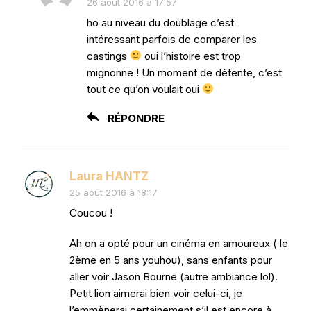
26 août 2016 à 17:57
ho au niveau du doublage c’est
intéressant parfois de comparer les
castings
oui l’histoire est trop
mignonne ! Un moment de détente, c’est
tout ce qu’on voulait oui
RÉPONDRE
Laura HANTZ
25 août 2016 à 18:17
Coucou !
Ah on a opté pour un cinéma en amoureux ( le
2ème en 5 ans youhou), sans enfants pour
aller voir Jason Bourne (autre ambiance lol).
Petit lion aimerai bien voir celui-ci, je
l’emmènerai certainement s’il est encore à