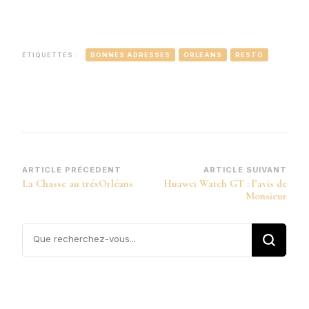
ÉTIQUETTES :
BONNES ADRESSES
ORLÉANS
RESTO
Navigation
ARTICLE PRÉCÉDENT
ARTICLE SUIVANT
La Chasse au trésOrléans
Huawei Watch GT : l’avis de
d’article
Monsieur
Vous
recherchiez
quelque
chose ?