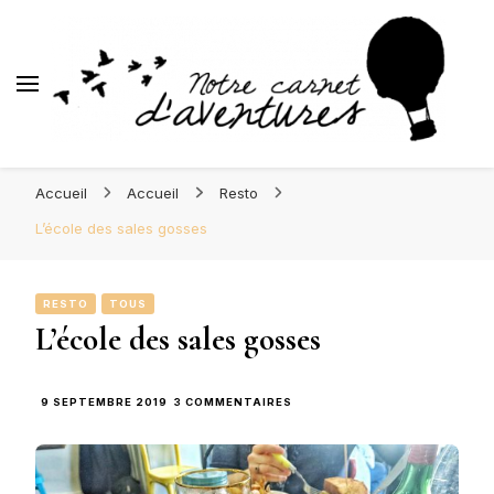
d'Aventures
Blog Orléans – Notre Carnet
Madame l'Amoureuse et Monsieur l'Amoureux
d'Aventures
Accueil
Accueil
Resto
L’école des sales gosses
RESTO
TOUS
L’école des sales gosses
SUR
9 SEPTEMBRE 2019
3 COMMENTAIRES
L’ÉCOLE
DES
SALES
GOSSES