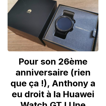
GT
:
L’AVIS
DE
MONSIEUR
Pour son 26ème
anniversaire (rien
que ça !), Anthony a
eu droit à la Huawei
Watch GT ! Une