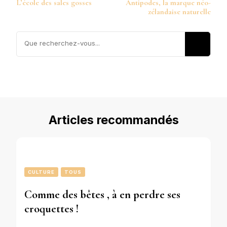
L’école des sales gosses
Antipodes, la marque néo-
d’article
zélandaise naturelle
Vous
recherchiez
quelque
chose ?
Articles recommandés
CULTURE
TOUS
Comme des bêtes , à en perdre ses
croquettes !