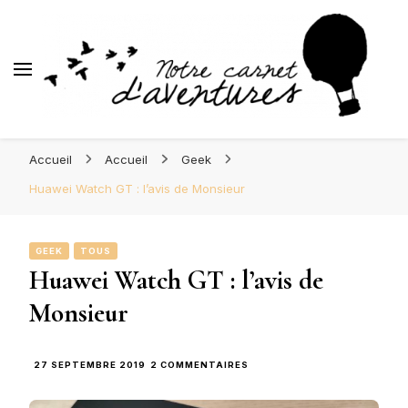
d'Aventures
Blog Orléans – Notre Carnet
Madame l'Amoureuse et Monsieur l'Amoureux
d'Aventures
Accueil
Accueil
Geek
Huawei Watch GT : l’avis de Monsieur
GEEK
TOUS
Huawei Watch GT : l’avis de
Monsieur
SUR
27 SEPTEMBRE 2019
2 COMMENTAIRES
HUAWEI
WATCH