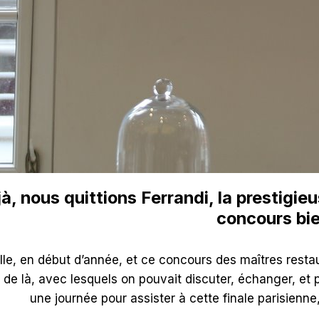
jà, nous quittions Ferrandi, la prestigi
concours bie
e, en début d’année, et ce concours des maîtres restaurat
, de là, avec lesquels on pouvait discuter, échanger, et p
une journée pour assister à cette finale parisienn