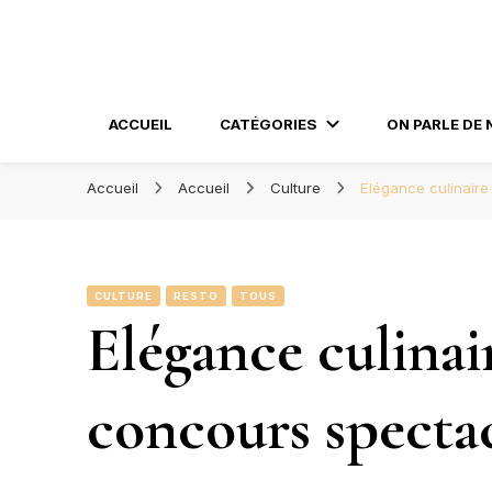
Blog Orléans – No
Madame l'Amoureuse et Monsieur l'Amoureux
ACCUEIL
CATÉGORIES
ON PARLE DE 
Accueil
Accueil
Culture
Elégance culinaire
CULTURE
RESTO
TOUS
Elégance culinai
concours spectac