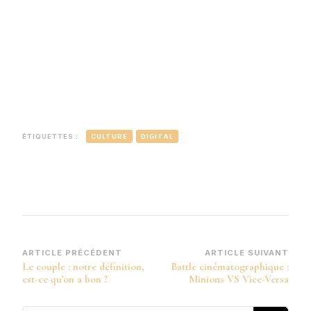
ÉTIQUETTES :
CULTURE
DIGITAL
Navigation
ARTICLE PRÉCÉDENT
ARTICLE SUIVANT
Le couple : notre définition,
Battle cinématographique :
d’article
est-ce qu’on a bon ?
Minions VS Vice-Versa