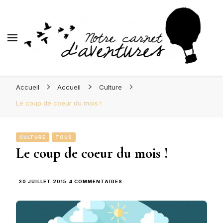
d'Aventures
Blog Orléans – Notre Carnet
Madame l'Amoureuse et Monsieur l'Amoureux
d'Aventures
Accueil
Accueil
Culture
Le coup de coeur du mois !
CULTURE
TOUS
Le coup de coeur du mois !
SUR
30 JUILLET 2015
4 COMMENTAIRES
LE
COUP
DE
COEUR