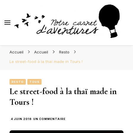
d'Aventures
Blog Orléans – Notre Carnet
Madame l'Amoureuse et Monsieur l'Amoureux
d'Aventures
Accueil
Accueil
Resto
Le street-food à la thaï made in Tours !
RESTO
TOUS
Le street-food à la thaï made in
Tours !
SUR
4 JUIN 2016
UN COMMENTAIRE
LE
STREET-