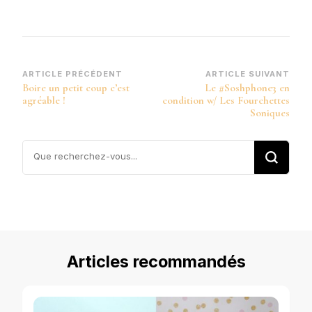
Navigation
ARTICLE PRÉCÉDENT
ARTICLE SUIVANT
Boire un petit coup c’est
Le #Soshphone3 en
d’article
agréable !
condition w/ Les Fourchettes
Soniques
Vous
recherchiez
quelque
chose ?
Articles recommandés