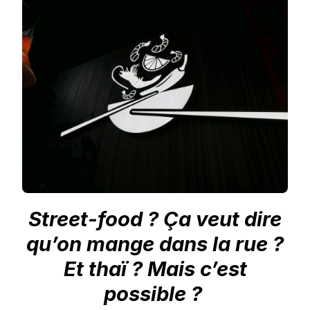
FOOD
À
LA
THAÏ
MADE
IN
TOURS
!
Street-food ? Ça veut dire
qu’on mange dans la rue ?
Et thaï ? Mais c’est
possible ?