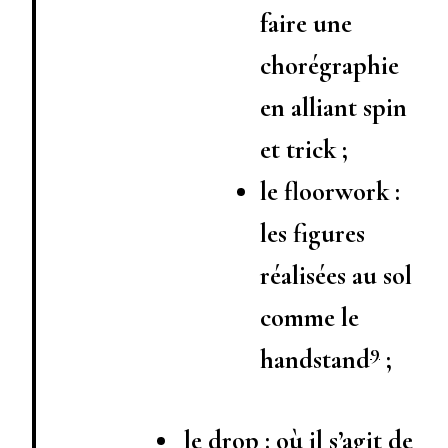
faire une
chorégraphie
en alliant spin
et trick ;
le floorwork :
les figures
réalisées au sol
comme le
9
handstand
;
le drop : où il s’agit de