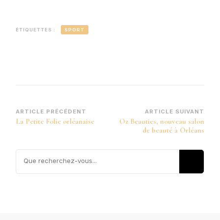
ÉTIQUETTES :
SPORT
Navigation
ARTICLE PRÉCÉDENT
ARTICLE SUIVANT
La Petite Folie orléanaise
Oz Beauties, nouveau salon
d’article
de beauté à Orléans
Vous
recherchiez
quelque
chose ?