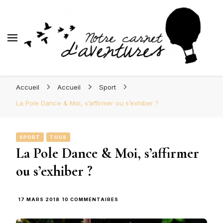
d'Aventures
Blog Orléans – Notre Carnet
Madame l'Amoureuse et Monsieur l'Amoureux
d'Aventures
Accueil
Accueil
Sport
La Pole Dance & Moi, s’affirmer ou s’exhiber ?
SPORT
TOUS
La Pole Dance & Moi, s’affirmer
ou s’exhiber ?
SUR
17 MARS 2018
10 COMMENTAIRES
LA
POLE