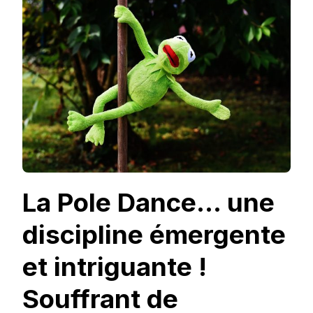
DANCE
&
MOI,
S’AFFIRMER
OU
S’EXHIBER
?
La Pole Dance… une
discipline émergente
et intriguante !
Souffrant de