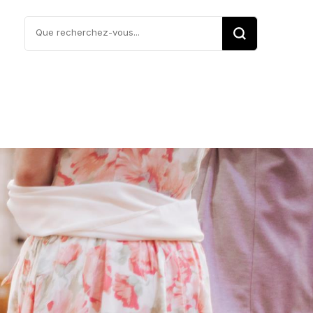
Vous
recherchiez
quelque
chose ?