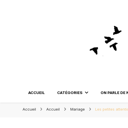
Blog Orléans – Notre Carne
Blog Orléans – No
Madame l'Amoureuse et Monsieur l'Amoureux
ACCUEIL
CATÉGORIES
ON PARLE DE 
Accueil
Accueil
Mariage
Les petites attent