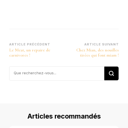
Navigation
ARTICLE PRÉCÉDENT
ARTICLE SUIVANT
Le Meat, un repaire de
Chez Mian, des nouilles
d’article
carnivores !
tirées qui font miam !
Vous
recherchiez
quelque
chose ?
Articles recommandés