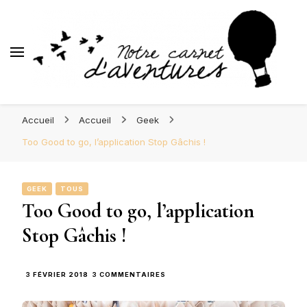
d'Aventures
Blog Orléans – Notre Carnet
Madame l'Amoureuse et Monsieur l'Amoureux
d'Aventures
Accueil
Accueil
Geek
Too Good to go, l’application Stop Gâchis !
GEEK
TOUS
Too Good to go, l’application
Stop Gâchis !
SUR
3 FÉVRIER 2018
3 COMMENTAIRES
TOO
GOOD