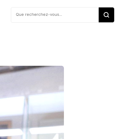
Vous
recherchiez
quelque
chose ?