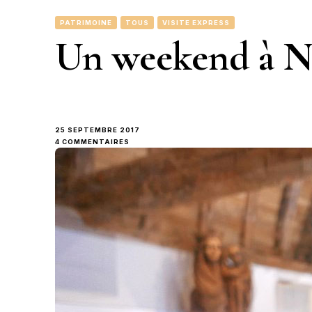
PATRIMOINE
TOUS
VISITE EXPRESS
Un weekend à N
25 SEPTEMBRE 2017
SUR
4 COMMENTAIRES
UN
WEEKEND
À
NANTES
#2