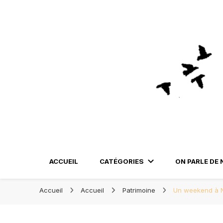
Blog Orléans – Notre Carne
Blog Orléans – No
Madame l'Amoureuse et Monsieur l'Amoureux
ACCUEIL
CATÉGORIES
ON PARLE DE 
Accueil
Accueil
Patrimoine
Un weekend à 