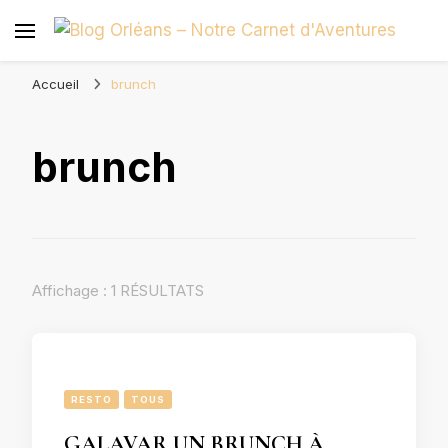
Blog Orléans – Notre Carnet
Madame l'Amoureuse et Monsieur l'Amoureux
d'Aventures
Accueil
brunch
brunch
Affichage : 1 RÉSULTATS
RESTO
TOUS
GALAVAR UN BRUNCH À