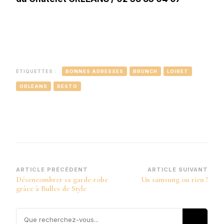
ÉTIQUETTES :
BONNES ADRESSES
BRUNCH
LOIRET
ORLÉANS
RESTO
Navigation
ARTICLE PRÉCÉDENT
ARTICLE SUIVANT
Désencombrer sa garde-robe
Un samsung ou rien !
d’article
grâce à Bulles de Style
Vous