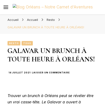
Blog Orléans – Notre Carnet
Madame l'Amoureuse et Monsieur l'Amoureux
d'Aventures
Accueil
Accueil
Resto
GALAVAR UN BRUNCH À TOUTE HEURE À ORLÉANS!
RESTO
TOUS
GALAVAR UN BRUNCH À
TOUTE HEURE À ORLÉANS!
SUR
14 JUILLET 2021
LAISSER UN COMMENTAIRE
GALAVAR
UN
BRUNCH
À
TOUTE
Trouver un brunch à Orléans peut se révéler être
HEURE
À
un vrai casse-tête. Le Galavar a ouvert à
ORLÉANS!