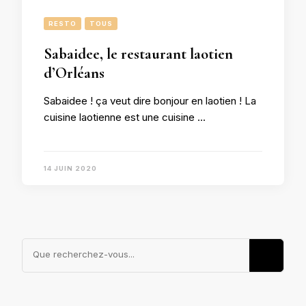
RESTO
TOUS
Sabaidee, le restaurant laotien
d’Orléans
Sabaidee ! ça veut dire bonjour en laotien ! La
cuisine laotienne est une cuisine …
14 JUIN 2020
Vous
recherchiez
quelque
chose ?