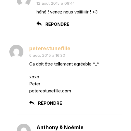
12 août 2015 à 08:44
héhé ! venez nous voiiiiiiiiir ! <3
RÉPONDRE
peterestunefille
6 août 2015 à 16:30
Ca doit être tellement agréable *_*
xoxo
Peter
peterestunefille.com
RÉPONDRE
Anthony & Noémie