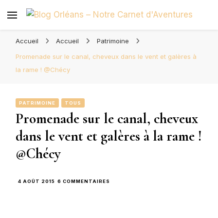
Blog Orléans – Notre Carnet
Madame l'Amoureuse et Monsieur l'Amoureux
d'Aventures
Accueil
Accueil
Patrimoine
Promenade sur le canal, cheveux dans le vent et galères à
la rame ! @Chécy
PATRIMOINE
TOUS
Promenade sur le canal, cheveux
dans le vent et galères à la rame !
@Chécy
SUR
4 AOÛT 2015
6 COMMENTAIRES
PROMENADE
SUR
LE
CANAL,