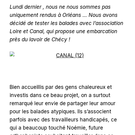
CHEVEUX
Lundi dernier , nous ne nous sommes pas
DANS
LE
uniquement rendus à Orléans … Nous avons
VENT
décidé de tester les balades avec l’association
ET
GALÈRES
Loire et Canal, qui propose une embarcation
À
près du lavoir de Chécy !
LA
RAME
!
@CHÉCY
Bien accueillis par des gens chaleureux et
investis dans ce beau projet, on a surtout
remarqué leur envie de partager leur amour
pour les balades atypiques. Ils s’associent
parfois avec des travailleurs handicapés, ce
qui a beaucoup touché Noémie, future