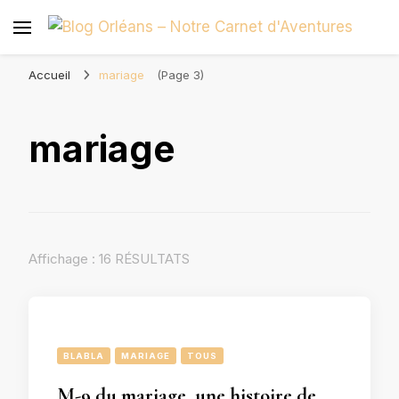
Blog Orléans – Notre Carnet
Madame l'Amoureuse et Monsieur l'Amoureux
d'Aventures
Accueil
mariage
(Page 3)
mariage
Affichage : 16 RÉSULTATS
BLABLA
MARIAGE
TOUS
M-9 du mariage, une histoire de