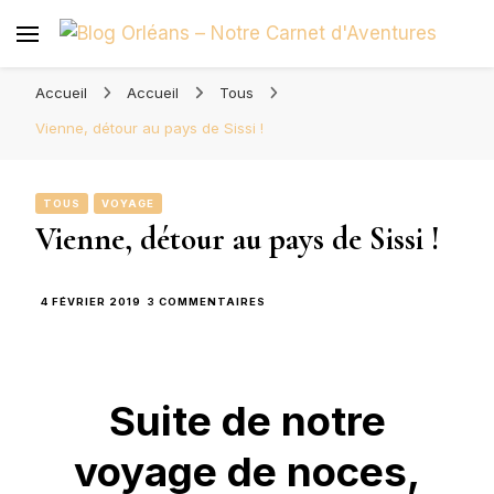
Blog Orléans – Notre Carnet
Madame l'Amoureuse et Monsieur l'Amoureux
d'Aventures
Accueil
Accueil
Tous
Vienne, détour au pays de Sissi !
TOUS
VOYAGE
Vienne, détour au pays de Sissi !
SUR
4 FÉVRIER 2019
3 COMMENTAIRES
VIENNE,
DÉTOUR
AU
PAYS
DE
Suite de notre
SISSI
!
voyage de noces,