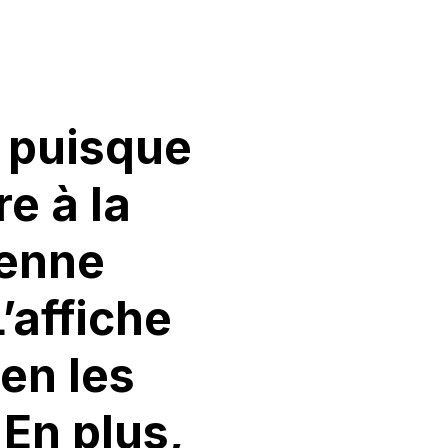
, puisque
e à la
ienne
’affiche
ien les
 En plus,