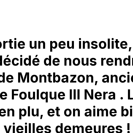
ortie un peu insolite
écidé de nous rendr
 de Montbazon, anc
 Foulque III Nera . L
en plu, et on aime b
 vieilles demeures !