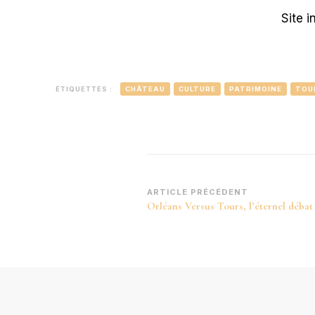
Site i
ÉTIQUETTES :
CHÂTEAU
CULTURE
PATRIMOINE
TOU
Navigation
ARTICLE PRÉCÉDENT
Orléans Versus Tours, l’éternel débat 
d’article