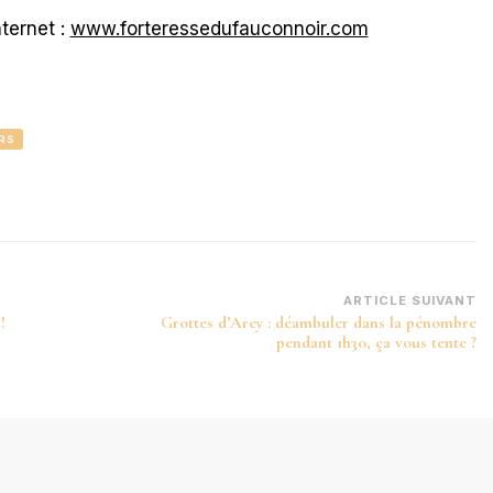
nternet :
www.forteressedufauconnoir.com
RS
ARTICLE SUIVANT
!
Grottes d’Arcy : déambuler dans la pénombre
pendant 1h30, ça vous tente ?