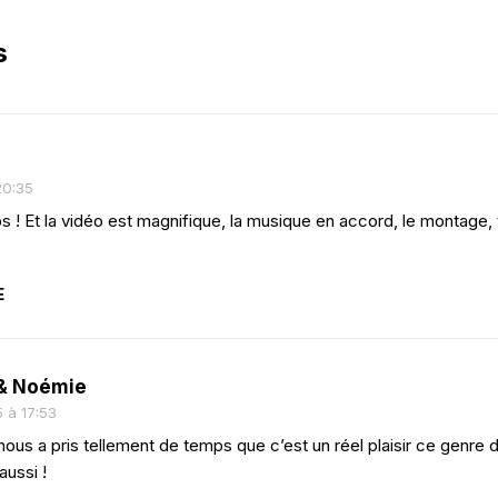
s
20:35
 ! Et la vidéo est magnifique, la musique en accord, le montage, 
E
& Noémie
5 à 17:53
 nous a pris tellement de temps que c’est un réel plaisir ce genre
aussi !