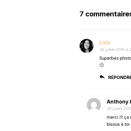
7 commentaire
Linh
26 juillet 2015 à 
Superbes photos
🙂
RÉPONDR
Anthony 
28 juillet 201
merci !!! ça
bisous à toi 