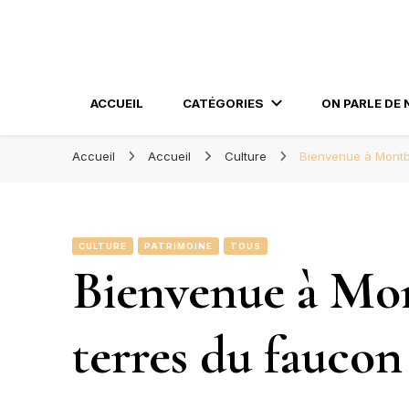
Blog Orléans – No
Madame l'Amoureuse et Monsieur l'Amoureux
ACCUEIL
CATÉGORIES
ON PARLE DE 
Accueil
Accueil
Culture
Bienvenue à Montba
CULTURE
PATRIMOINE
TOUS
Bienvenue à Mon
terres du faucon