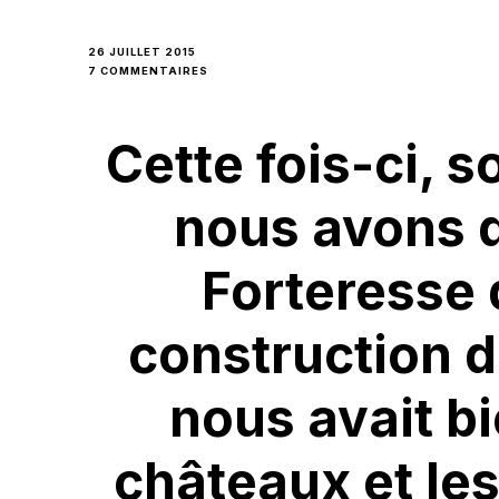
26 JUILLET 2015
SUR
7 COMMENTAIRES
BIENVENUE
À
MONTBAZON,
Cette fois-ci, s
SUR
LES
TERRES
nous avons d
DU
FAUCON
NOIR
Forteresse
construction de
nous avait bi
châteaux et les