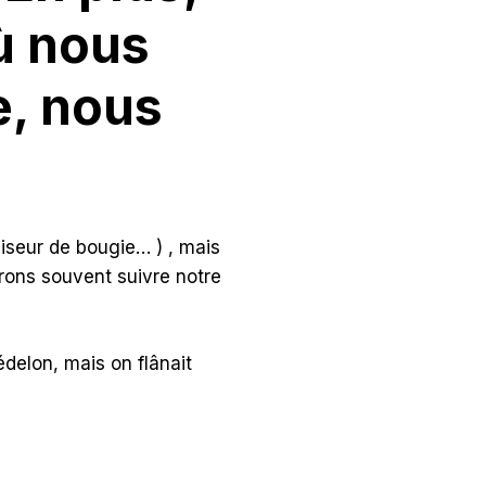
où nous
e, nous
aiseur de bougie… ) , mais
érons souvent suivre notre
delon, mais on flânait