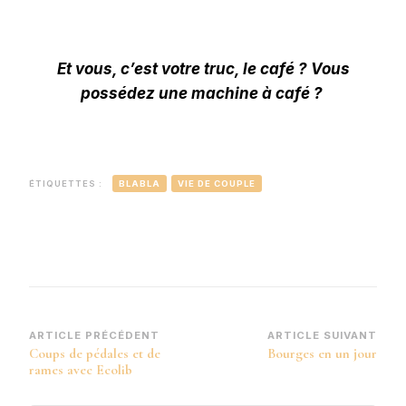
Et vous, c’est votre truc, le café ? Vous
possédez une machine à café ?
ÉTIQUETTES :
BLABLA
VIE DE COUPLE
Navigation
ARTICLE PRÉCÉDENT
ARTICLE SUIVANT
Coups de pédales et de
Bourges en un jour
d’article
rames avec Ecolib