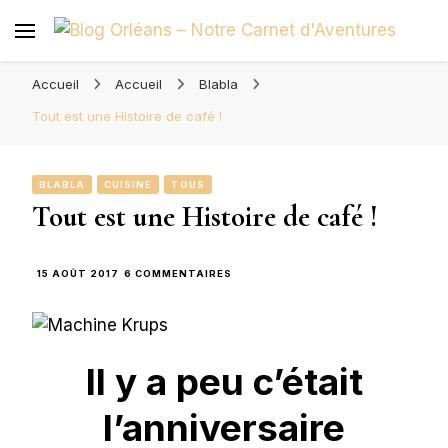
Blog Orléans – Notre Carnet
Madame l'Amoureuse et Monsieur l'Amoureux
d'Aventures
Accueil
Accueil
Blabla
Tout est une Histoire de café !
BLABLA
CUISINE
TOUS
Tout est une Histoire de café !
SUR
15 AOÛT 2017
6 COMMENTAIRES
TOUT
EST
UNE
HISTOIRE
DE
Il y a peu c’était
CAFÉ
!
l’anniversaire