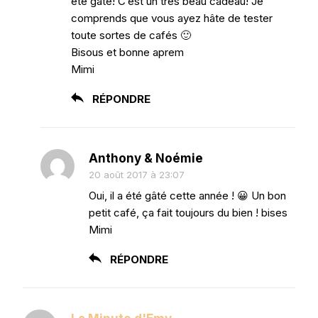
été gâté! C’est un très beau cadeau! Je
comprends que vous ayez hâte de tester
toute sortes de cafés 🙂
Bisous et bonne aprem
Mimi
RÉPONDRE
Anthony & Noémie
20 août 2017 à 23:07
Oui, il a été gâté cette année ! 😀 Un bon
petit café, ça fait toujours du bien ! bises
Mimi
RÉPONDRE