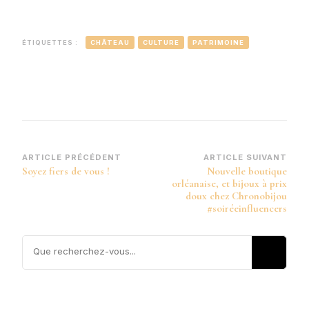
ÉTIQUETTES :
CHÂTEAU
CULTURE
PATRIMOINE
Navigation
ARTICLE PRÉCÉDENT
ARTICLE SUIVANT
Soyez fiers de vous !
Nouvelle boutique
d’article
orléanaise, et bijoux à prix
doux chez Chronobijou
#soiréeinfluencers
Vous
recherchiez
quelque
chose ?