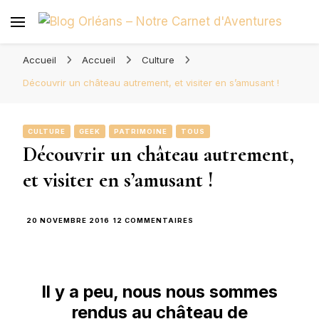
Blog Orléans – Notre Carnet
Madame l'Amoureuse et Monsieur l'Amoureux
d'Aventures
Accueil
Accueil
Culture
Découvrir un château autrement, et visiter en s’amusant !
CULTURE
GEEK
PATRIMOINE
TOUS
Découvrir un château autrement,
et visiter en s’amusant !
SUR
20 NOVEMBRE 2016
12 COMMENTAIRES
DÉCOUVRIR
UN
CHÂTEAU
AUTREMENT,
ET
Il y a peu, nous nous sommes
VISITER
EN
rendus au château de
S’AMUSANT