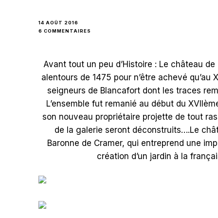
14 AOÛT 2016
SUR
6 COMMENTAIRES
VISITE
DU
CHÂTEAU
Avant tout un peu d’Histoire : Le château de 
DE
BLANCAFORT,
alentours de 1475 pour n’être achevé qu’au X
AUTHENTICITÉ
seigneurs de Blancafort dont les traces rem
ET
TRÉSORS
L’ensemble fut remanié au début du XVIIème 
son nouveau propriétaire projette de tout ras
de la galerie seront déconstruits….Le châ
Baronne de Cramer, qui entreprend une impor
création d’un jardin à la frança