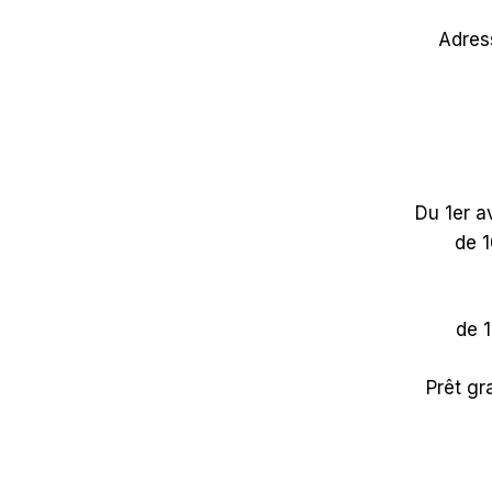
Adress
Du 1er a
de 1
de 1
Prêt gr