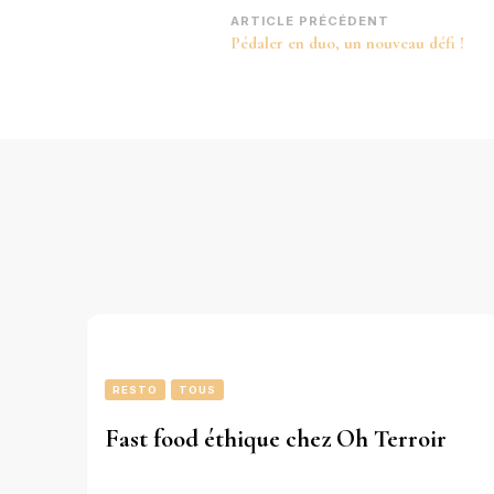
Navigation
ARTICLE PRÉCÉDENT
Pédaler en duo, un nouveau défi !
d’article
RESTO
TOUS
Fast food éthique chez Oh Terroir