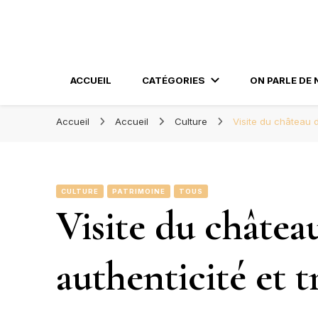
Blog Orléans – No
Madame l'Amoureuse et Monsieur l'Amoureux
ACCUEIL
CATÉGORIES
ON PARLE DE 
Accueil
Accueil
Culture
Visite du château d
CULTURE
PATRIMOINE
TOUS
Visite du châtea
authenticité et t