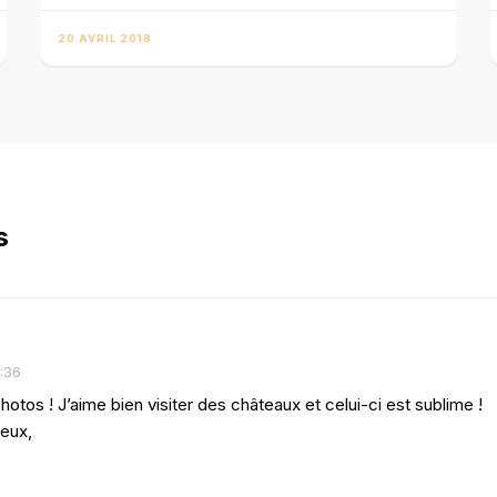
20 AVRIL 2018
s
:36
hotos ! J’aime bien visiter des châteaux et celui-ci est sublime !
deux,