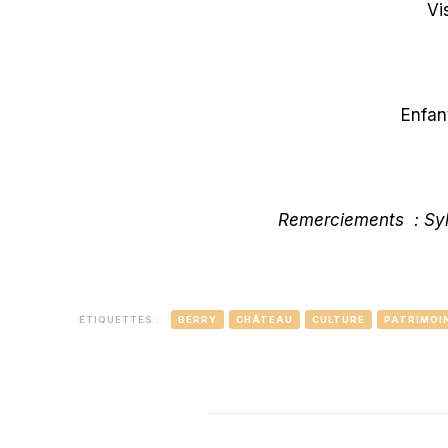
Vi
Enfan
Remerciements : Sylv
ÉTIQUETTES :
BERRY
CHÂTEAU
CULTURE
PATRIMOI