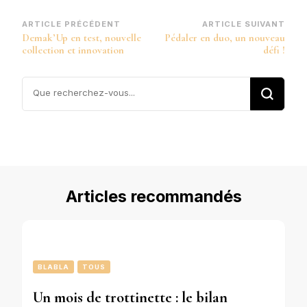
Navigation
ARTICLE PRÉCÉDENT
ARTICLE SUIVANT
Demak’Up en test, nouvelle
Pédaler en duo, un nouveau
d’article
collection et innovation
défi !
Vous
recherchiez
quelque
chose ?
Articles recommandés
BLABLA
TOUS
Un mois de trottinette : le bilan