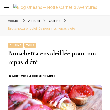
Blog Orléans – Notre Carnet
Madame l'Amoureuse et Monsieur l'Amoureux
d'Aventures
Accueil
Accueil
Cuisine
Bruschetta ensoleillée pour nos repas d’été
CUISINE
TOUS
Bruschetta ensoleillée pour nos
repas d’été
SUR
8 AOÛT 2016
4 COMMENTAIRES
BRUSCHETTA
ENSOLEILLÉE
POUR
NOS
REPAS
D’ÉTÉ