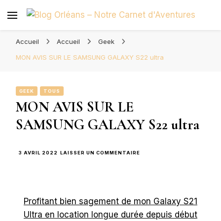
Blog Orléans – Notre Carnet
Madame l'Amoureuse et Monsieur l'Amoureux
d'Aventures
Accueil
Accueil
Geek
MON AVIS SUR LE SAMSUNG GALAXY S22 ultra
GEEK
TOUS
MON AVIS SUR LE
SAMSUNG GALAXY S22 ultra
SUR
3 AVRIL 2022
LAISSER UN COMMENTAIRE
MON
AVIS
SUR
LE
SAMSUNG
Profitant bien sagement de mon Galaxy S21
GALAXY
S22
Ultra en location longue durée depuis début
ULTRA