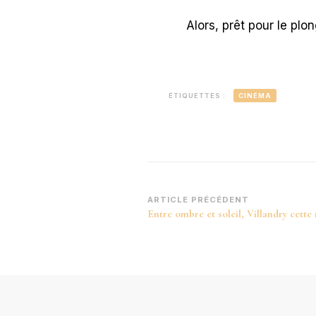
Alors, prêt pour le pl
ÉTIQUETTES :
CINÉMA
Navigation
ARTICLE PRÉCÉDENT
Entre ombre et soleil, Villandry cette 
d’article