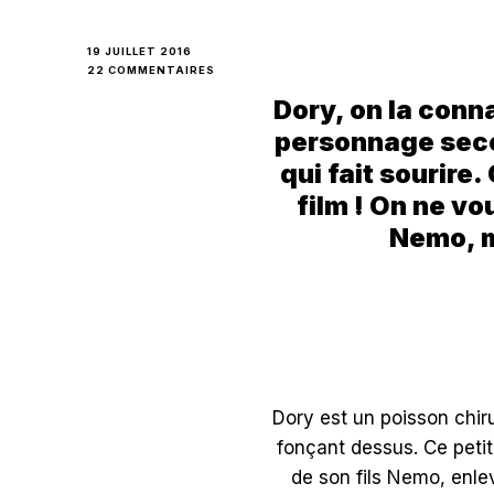
19 JUILLET 2016
SUR
22 COMMENTAIRES
LE
Dory, on la conn
MONDE
DE
personnage secon
DORY,
UN
qui fait sourire.
VOYAGE
film ! On ne v
SOUS
LA
Nemo, m
MER
ET
UNE
QUÊTE
EXTRAORDINAIRE
Dory est un poisson chiru
fonçant dessus. Ce peti
de son fils Nemo, enle