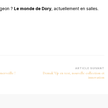
ongeon ?
Le monde de Dory
, actuellement en salles.
ARTICLE SUIVANT
merveille !
Demak’Up en test, nouvelle collection et
innovation