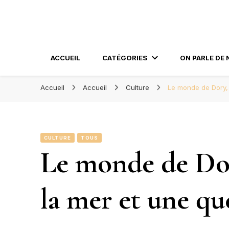
Blog Orléans – No
Madame l'Amoureuse et Monsieur l'Amoureux
ACCUEIL
CATÉGORIES
ON PARLE DE 
Accueil
Accueil
Culture
Le monde de Dory, 
CULTURE
TOUS
Le monde de Dor
la mer et une qu