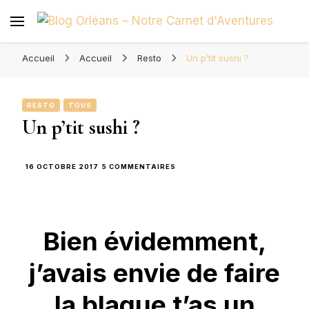
Blog Orléans – Notre Carnet
Madame l'Amoureuse et Monsieur l'Amoureux
d'Aventures
Accueil
Accueil
Resto
Un p’tit sushi ?
RESTO
TOUS
Un p’tit sushi ?
SUR
16 OCTOBRE 2017
5 COMMENTAIRES
UN
P’TIT
SUSHI
?
Bien évidemment,
j’avais envie de faire
la blague t’as un