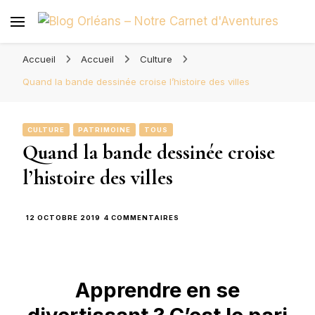
Blog Orléans – Notre Carnet
Madame l'Amoureuse et Monsieur l'Amoureux
d'Aventures
Accueil
Accueil
Culture
Quand la bande dessinée croise l’histoire des villes
CULTURE
PATRIMOINE
TOUS
Quand la bande dessinée croise
l’histoire des villes
SUR
12 OCTOBRE 2019
4 COMMENTAIRES
QUAND
LA
BANDE
DESSINÉE
CROISE
Apprendre en se
L’HISTOIRE
DES
VILLES