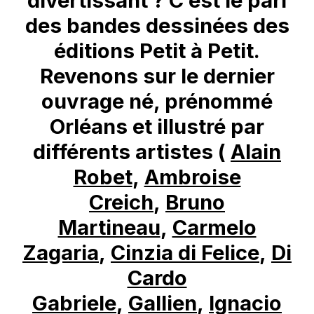
divertissant ? C’est le pari
des bandes dessinées des
éditions Petit à Petit.
Revenons sur le dernier
ouvrage né, prénommé
Orléans et illustré par
différents artistes (
Alain
Robet
,
Ambroise
Creich
,
Bruno
Martineau
,
Carmelo
Zagaria
,
Cinzia di Felice
,
Di
Cardo
Gabriele
,
Gallien
,
Ignacio