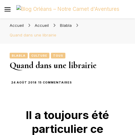
Blog Orléans – Notre Carnet
Madame l'Amoureuse et Monsieur l'Amoureux
d'Aventures
Accueil
Accueil
Blabla
Quand dans une librairie
BLABLA
CULTURE
TOUS
Quand dans une librairie
SUR
24 AOÛT 2018
15 COMMENTAIRES
QUAND
DANS
UNE
LIBRAIRIE
Il a toujours été
particulier ce