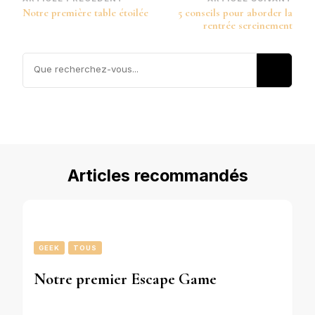
Navigation
Notre première table étoilée
5 conseils pour aborder la
d’article
rentrée sereinement
Vous
recherchiez
quelque
chose ?
Articles recommandés
GEEK
TOUS
Notre premier Escape Game