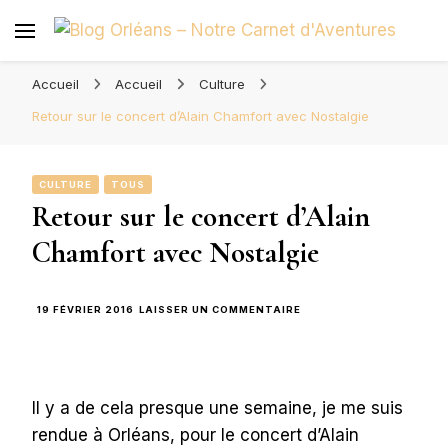
Blog Orléans – Notre Carnet
Madame l'Amoureuse et Monsieur l'Amoureux
d'Aventures
Accueil
Accueil
Culture
Retour sur le concert d’Alain Chamfort avec Nostalgie
CULTURE
TOUS
Retour sur le concert d’Alain
Chamfort avec Nostalgie
SUR
19 FÉVRIER 2016
LAISSER UN COMMENTAIRE
RETOUR
SUR
LE
CONCERT
D’ALAIN
Il y a de cela presque une semaine, je me suis
CHAMFORT
AVEC
rendue à Orléans, pour le concert d’Alain
NOSTALGIE