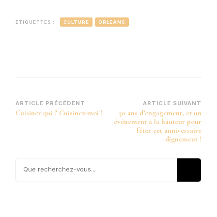
ÉTIQUETTES :
CULTURE
ORLÉANS
Navigation
ARTICLE PRÉCÉDENT
ARTICLE SUIVANT
Cuisiner qui ? Cuisinez-moi !
50 ans d’engagement, et un
d’article
événement à la hauteur pour
fêter cet anniversaire
dignement !
Vous
recherchiez
quelque
chose ?