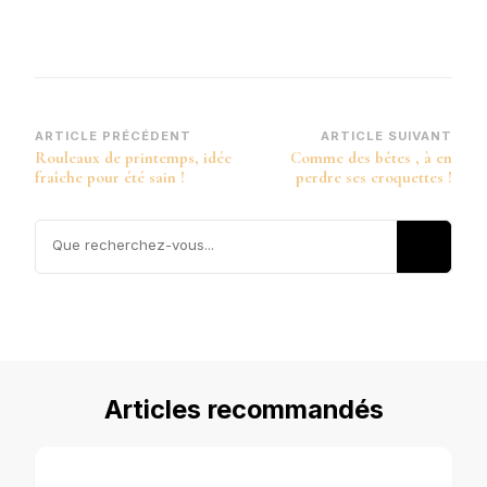
Navigation
ARTICLE PRÉCÉDENT
ARTICLE SUIVANT
Rouleaux de printemps, idée
Comme des bêtes , à en
d’article
fraîche pour été sain !
perdre ses croquettes !
Vous
recherchiez
quelque
chose ?
Articles recommandés