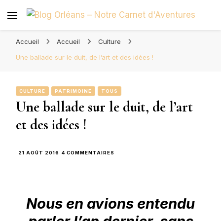
Blog Orléans – Notre Carnet
Madame l'Amoureuse et Monsieur l'Amoureux
d'Aventures
Accueil
Accueil
Culture
Une ballade sur le duit, de l’art et des idées !
CULTURE
PATRIMOINE
TOUS
Une ballade sur le duit, de l’art
et des idées !
SUR
21 AOÛT 2016
4 COMMENTAIRES
UNE
BALLADE
SUR
LE
DUIT,
Nous en avions entendu
DE
L’ART
ET