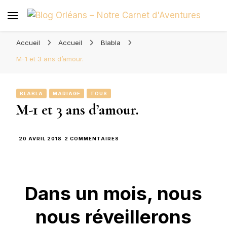
Blog Orléans – Notre Carnet
Madame l'Amoureuse et Monsieur l'Amoureux
d'Aventures
Accueil
Accueil
Blabla
M-1 et 3 ans d’amour.
BLABLA
MARIAGE
TOUS
M-1 et 3 ans d’amour.
SUR
20 AVRIL 2018
2 COMMENTAIRES
M-
1
ET
3
ANS
Dans un mois, nous
D’AMOUR.
nous réveillerons