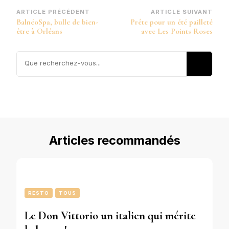
Navigation
ARTICLE PRÉCÉDENT
ARTICLE SUIVANT
BalnéoSpa, bulle de bien-
Prête pour un été pailleté
d’article
être à Orléans
avec Les Points Roses
Vous
recherchiez
quelque
chose ?
Articles recommandés
RESTO
TOUS
Le Don Vittorio un italien qui mérite