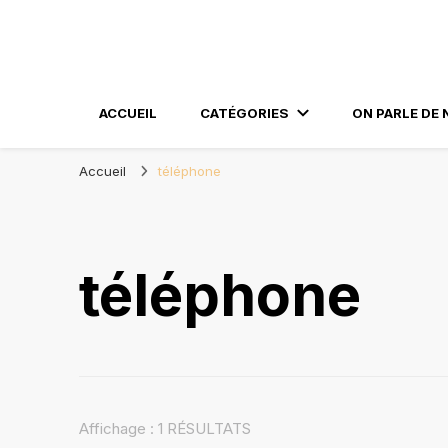
Blog Orléans – No
Madame l'Amoureuse et Monsieur l'Amoureux
ACCUEIL
CATÉGORIES
ON PARLE DE 
Accueil
téléphone
téléphone
Affichage : 1 RÉSULTATS