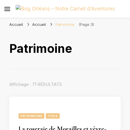
Blog Orléans – Notre Carnet
Madame l'Amoureuse et Monsieur l'Amoureux
d'Aventures
Accueil
Accueil
Patrimoine
(Page 3)
Patrimoine
Affichage : 71 RÉSULTATS
PATRIMOINE
TOUS
La roseraie de Morailles et yèvre-